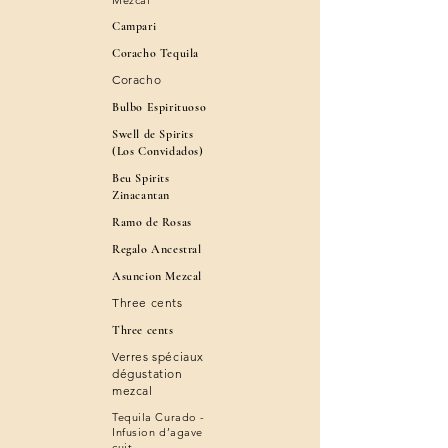
Mezcal
Campari
Coracho Tequila
Coracho
Bulbo Espirituoso
Swell de Spirits
(Los Convidados)
Beu Spirits
Zinacantan
Ramo de Rosas
Regalo Ancestral
Asuncion Mezcal
​Three cents
Three cents
​Verres spéciaux
dégustation
mezcal
​Tequila Curado -
Infusion d’agave
cuit