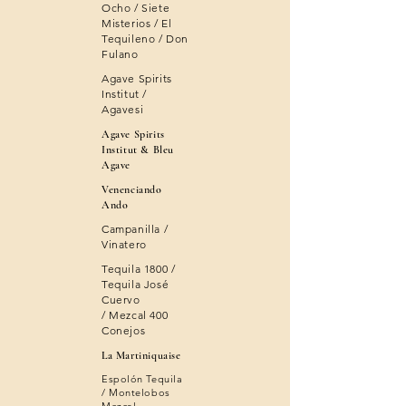
Ocho / Siete
Misterios / El
Tequileno / Don
Fulano
​Agave Spirits
Institut /
Agavesi
Agave Spirits
Institut & Bleu
Agave
Venenciando
Ando
​Campanilla /
Vinatero
​Tequila 1800 /
Tequila José
Cuervo
/ Mezcal 400
Conejos
La Martiniquaise
Espolón Tequila
/ Montelobos