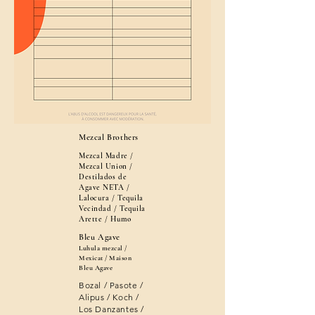
Mezcal Brothers
​Mezcal Madre /
Mezcal Union /
Destilados de
Agave NETA /
Lalocura / Tequila
Vecindad / Tequila
Arette / Humo
Bleu Agave
Luhula mezcal /
Mexicat / Maison
Bleu Agave
Bozal / Pasote /
Alipus / Koch /
Los Danzantes /