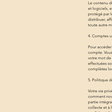
Le contenu du
et logiciels,
protégé par l
distribuer, af
toute autre m
4. Comptes ut
Pour accéder 
compte. Vous 
votre mot de 
effectuées so
complètes lor
5. Politique d
Votre vie pri
comment nous 
partie intégra
collecte et à