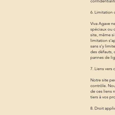
confidentialit
6. Limitation
Viva Agave ne
spéciaux ou co
site, même si
limitation s'
sans s'y limi
des défauts, 
pannes de li
7. Liens vers d
Notre site pe
contrôle. Nou
de ces liens 
tiers à vos pr
8. Droit appl