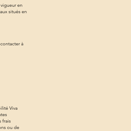
 vigueur en
naux situés en
contacter à
lité Viva
utes
 frais
ions ou de