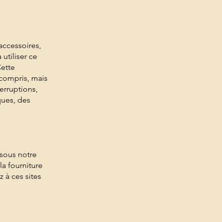
accessoires,
 utiliser ce
Cette
 compris, mais
erruptions,
ques, des
 sous notre
a fourniture
 à ces sites