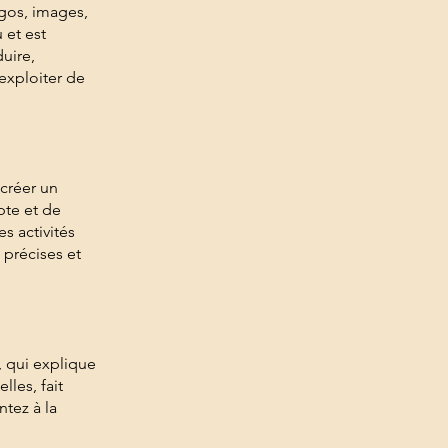
ogos, images,
 et est
duire,
 exploiter de
 créer un
pte et de
s activités
 précises et
, qui explique
les, fait
ntez à la