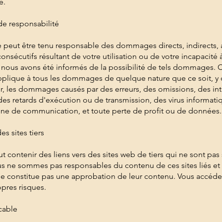
é.
 de responsabilité
 peut être tenu responsable des dommages directs, indirects, 
nsécutifs résultant de votre utilisation ou de votre incapacité à
 nous avons été informés de la possibilité de tels dommages. 
applique à tous les dommages de quelque nature que ce soit, y
ter, les dommages causés par des erreurs, des omissions, des int
des retards d'exécution ou de transmission, des virus informati
gne de communication, et toute perte de profit ou de données.
es sites tiers
ut contenir des liens vers des sites web de tiers qui ne sont pas
s ne sommes pas responsables du contenu de ces sites liés et l
ne constitue pas une approbation de leur contenu. Vous accédez
opres risques.
icable