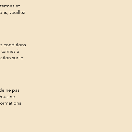
 termes et
ns, veuillez
es conditions
s termes à
tion sur le
de ne pas
 Vous ne
formations