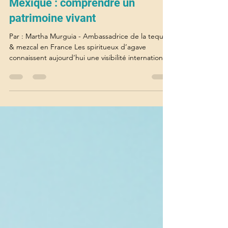
Les distillats d’agave du
Mexique : comprendre un
patrimoine vivant
Par : Martha Murguia - Ambassadrice de la tequila
& mezcal en France Les spiritueux d’agave
connaissent aujourd’hui une visibilité internationale
sans précédent. Le tequila, le mezcal, le raicilla, le
bacanora attirent de plus en plus l’attention du
public, des professionnels et des amateurs de
gastronomie.Pourtant, derrière cet engouement
se cache une réalité beaucoup plus ancienne :
celle d’un savoir-faire issu d’une tradition
profondément ancrée dans l’histoire mexicaine d