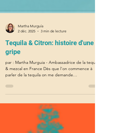
Martha Murguía
2 déc. 2025
3 min de lecture
Tequila & Citron: histoire d'une
gripe
par : Martha Murguia - Ambassadrice de la tequila
& mezcal en France Dès que l'on commence à
parler de la tequila on me demande
immédiatement ce qu'on doit prendre en premier
: la tequila, le sel, ou le citron ? En bonne tapatía
que je suis, j’ai envie de répondre que, dans ma
région — Jalisco, principale zone de production